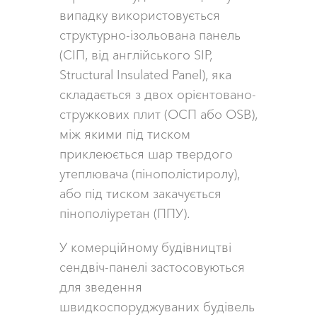
випадку використовується
структурно-ізольована панель
(СІП, від англійського SIP,
Structural Insulated Panel), яка
складається з двох орієнтовано-
стружкових плит (ОСП або OSB),
між якими під тиском
приклеюється шар твердого
утеплювача (пінополістиролу),
або під тиском закачується
пінополіуретан (ППУ).
У комерційному будівництві
сендвіч-панелі застосовуються
для зведення
швидкоспоруджуваних будівель