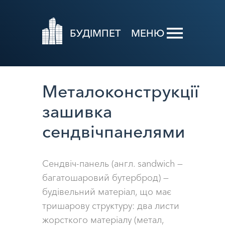
БУДІМПЕТ
МЕНЮ
Металоконструкції
зашивка
сендвічпанелями
Сендвіч-панель (англ. sandwich —
багатошаровий бутерброд) —
будівельний матеріал, що має
тришарову структуру: два листи
жорсткого матеріалу (метал,