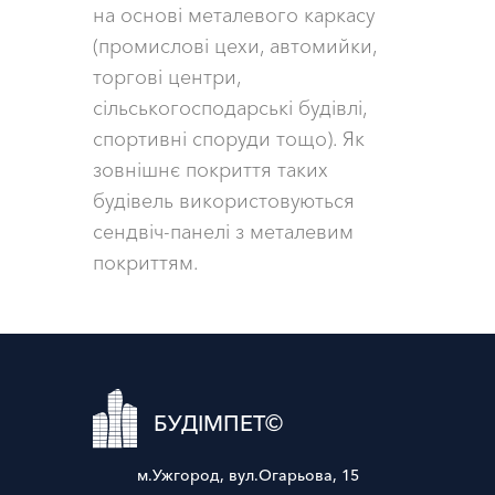
на основі металевого каркасу
(промислові цехи, автомийки,
торгові центри,
сільськогосподарські будівлі,
спортивні споруди тощо). Як
зовнішнє покриття таких
будівель використовуються
сендвіч-панелі з металевим
покриттям.
БУДІМПЕТ©
м.Ужгород, вул.Огарьова, 15