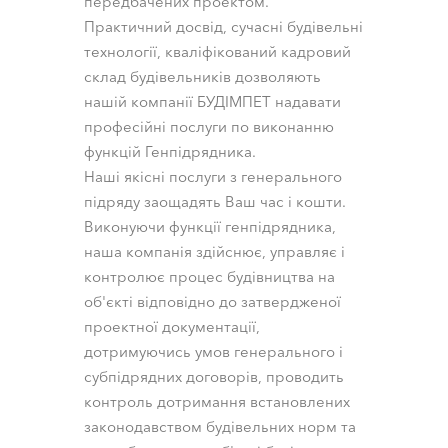
передбачених проектом.
Практичний досвід, сучасні будівельні
технології, кваліфікований кадровий
склад будівельників дозволяють
нашій компанії БУДІМПЕТ надавати
професійні послуги по виконанню
функцій Генпідрядника.
Наші якісні послуги з генерального
підряду заощадять Ваш час і кошти.
Виконуючи функції генпідрядника,
наша компанія здійснює, управляє і
контролює процес будівництва на
об'єкті відповідно до затвердженої
проектної документації,
дотримуючись умов генерального і
субпідрядних договорів, проводить
контроль дотримання встановлених
законодавством будівельних норм та