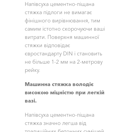
Напівсуха цементно-піщана
стяжка підлоги не вимагає
фінішного вирівнювання, тим
самим істотно скорочуючи ваші
витрати. Поверхня машинної
стяжки відповідає
євростандарту DIN і становить
не більше 1-2 мм на 2-метрову
рейку.
Машинна стяжка володіє
високою міцністю при легкій
вазі.
Напівсуха цементно-піщана
стяжка значно легша від
традиційних бетонних сумішей.