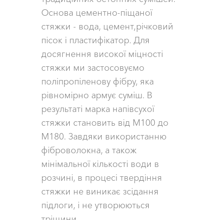
Основа цементно-піщаної
стяжки - вода, цемент,річковий
пісок і пластифікатор. Для
досягнення високої міцності
стяжки ми застосовуємо
поліпропіленову фібру, яка
рівномірно армує суміш. В
результаті марка напівсухої
стяжки становить від М100 до
М180. Завдяки використанню
фіброволокна, а також
мінімальної кількості води в
розчині, в процесі твердіння
стяжки не виникає зсідання
підлоги, і не утворюються
тріщини.