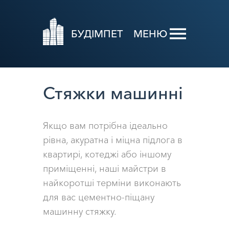
БУДІМПЕТ
МЕНЮ
Стяжки машинні
Якщо вам потрібна ідеально
рівна, акуратна і міцна підлога в
квартирі, котеджі або іншому
приміщенні, наші майстри в
найкоротші терміни виконають
для вас цементно-піщану
машинну стяжку.